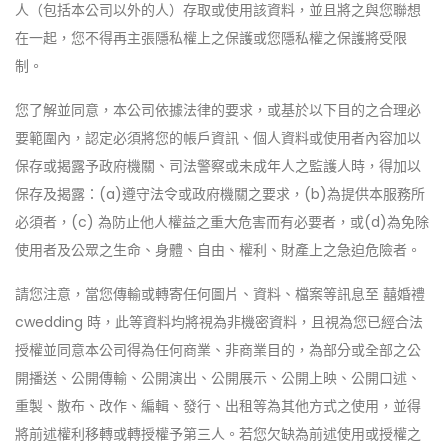
人（包括本公司以外的人）存取或使用該資料，並且將之與您聯想
在一起，您不得再主張隱私權上之保護或您隱私權之保護將受限
制。
您了解並同意，本公司依據法律的要求，或基於以下目的之合理必
要範圍內，認定必須將您的帳戶資訊、個人資料或使用者內容加以
保存或揭露予政府機關、司法警察或未成年人之監護人時，得加以
保存及揭露：(a)遵守法令或政府機關之要求，(b)為提供本服務所
必須者，(c) 為防止他人權益之重大危害而有必要者，或(d)為免除
使用者及公眾之生命、身體、自由、權利、財產上之急迫危險者。
請您注意，當您傳輸或轉寄任何圖片、資料、檔案等訊息至 囍婚禮
cwedding 時，此等資料均將視為非機密資料，且視為您已經合法
授權並同意本公司得為任何商業、非商業目的，為部分或全部之公
開播送、公開傳輸、公開演出、公開展示、公開上映、公開口述、
重製、散布、改作、編輯、發行、出租等為其他方式之使用，並得
將前述權利移轉或轉授權予第三人。若您欠缺為前述使用或授權之