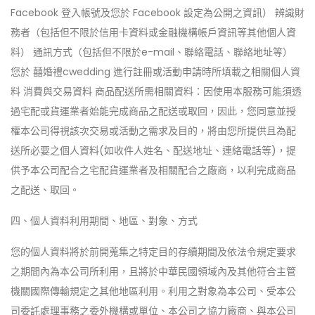
Facebook 登入帳號及您於 Facebook 設定為公開之資訊） 辨識財
務者（包括但不限於信用卡資料或金融機構帳戶資訊等其他個人資
料） 通訊方式（包括但不限於e-mail、聯絡電話、聯絡地址等）
您於 囍婚禮cwedding 進行註冊或活動申請時所填載之相關個人資
料 消費與交易資料 商品配送所需相關資料：因使用本服務可能須透
過宅配或貨運業者始能完成商品之配送或取回，因此，您同意並授
權本公司得視該次交易或活動之需求及目的，將由您所提供且為配
送所必要之個人資料(如收件人姓名、配送地址、連絡電話等)，提
供予本公司配合之宅配貨運業者及相關配合之廠商，以利完成商品
之配送、取回。
四、個人資料利用期間、地區、對象、方式
您的個人資料將於前開蒐集之特定目的存續期間及依法令規定要求
之期間內為本公司所利用，且將於中華民國領域內及其他符合主管
機關國際傳輸規定之其他地區利用。利用之對象為本公司、受本公
司委託處理事務之委外機構或單位、本公司之協力廠商、與本公司